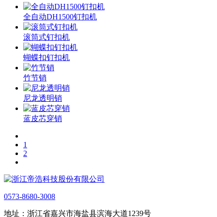
全自动DH1500钉扣机
滚筒式钉扣机
蝴蝶扣钉扣机
竹节销
尼龙透明销
蓝皮芯穿销
1
2
0573-8680-3008
地址：浙江省嘉兴市海盐县滨海大道1239号