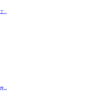
..
..